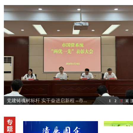
党建铸魂树标杆 实干奋进启新程 --市...
1
2
3
4