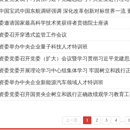
中国宝武中国东航调研强调 深化改革创新对标世界一流 
建设
委邀请国家最高科学技术奖获得者贲德院士座谈
资委召开穿透式监管工作会议
资委举办中央企业量子科技人才特训班
资委党委召开党委（扩大）会议暨学习贯彻习近平党建思
近平党建思想 以高质量党建引领保障国资央企高质量发
资委党委开展理论学习中心组集体学习 牢固树立和践行正
量发展
资委举办中央企业新能源汽车领域人才特训班
资委党委召开国资央企树立和践行正确政绩观学习教育工
上一页
1
2
3
4
...
1