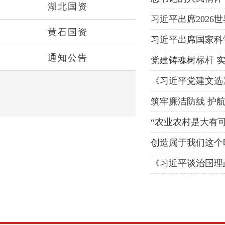
湖北国资
习近平出席202
黄石国资
习近平出席国家科
通知公告
要讲话
党建铸魂树标杆 实
《习近平党建文选
筑牢廉洁防线 护
“农业农村是大有
创造属于我们这个
《习近平谈治国理