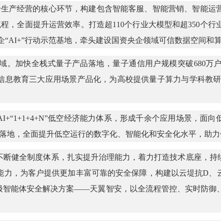
入自身生产经营的核心环节，构建包含智能客服、智能营销、智能运
流程，全面提升运营效率。打造超110个行业大模型和超350个行
企“AI+”行动示范基地，牵头建设国资央企领域可信数据空间和算
。加快全栈式量子产品落地，量子通信用户规模突破680万户
信息教育三大应用场景产品化，为高校提供量子算力与学科教研支
I+“1+1+4+N”低空经济能力体系，形成千余个应用场景，
市落地，全面提升低空运行的数字化、智能化和安全化水平，助力
不断健全制度体系，扎实提升治理能力，着力打造技术底座，持
能力，为客户提供更加丰富可靠的安全保障，构建以云堤抗D、
能体安全解决方案——天翼智安，以全流程管控、实时防御、行为