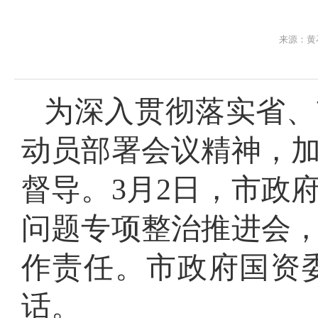
来源：黄
为深入贯彻落实
省、
动员部署会议精神，
督导。
3
月2日，
市
政
问题专项整治
推进
会
作责任
。
市
政府国资
话。